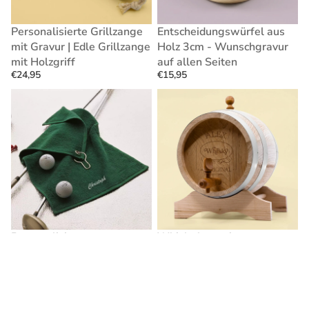
Holzgriff
Seiten
Personalisierte Grillzange
Entscheidungswürfel aus
Ausverkauft
mit Gravur | Edle Grillzange
Holz 3cm - Wunschgravur
mit Holzgriff
auf allen Seiten
€24,95
€15,95
Personalisiertes
Whiskyfass
Golfhandtuch
mit
–
persönlicher
Das
Gravur
perfekte
Geschenk
für
Golfer
Personalisiertes
Whiskyfass mit
Bestseller
Bestseller
Golfhandtuch – Das
persönlicher Gravur
€59,95
perfekte Geschenk für
Golfer
€14,95