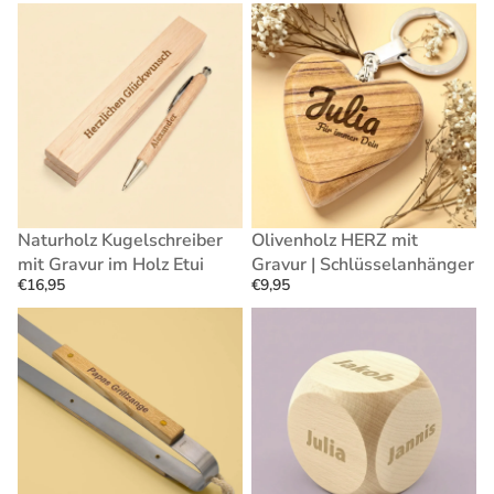
Naturholz
Olivenholz
Kugelschreiber
HERZ
mit
mit
Gravur
Gravur
im
|
Holz
Schlüsselanhänger
Etui
Naturholz Kugelschreiber
Olivenholz HERZ mit
mit Gravur im Holz Etui
Gravur | Schlüsselanhänger
€16,95
€9,95
Personalisierte
Entscheidungswürfel
Grillzange
aus
mit
Holz
Gravur
3cm
|
-
Edle
Wunschgravur
Grillzange
auf
mit
allen