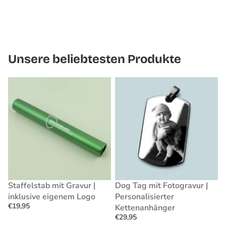
Unsere beliebtesten Produkte
Staffelstab
Dog
mit
Tag
Gravur
mit
|
Fotogravur
inklusive
|
eigenem
Personalisierter
Logo
Kettenanhänger
Staffelstab mit Gravur |
Dog Tag mit Fotogravur |
inklusive eigenem Logo
Personalisierter
€19,95
Kettenanhänger
€29,95