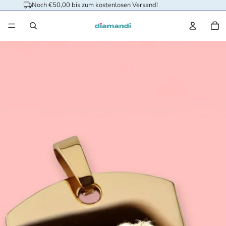
Noch €50,00 bis zum kostenlosen Versand!
Ar
im
Wa
in
0